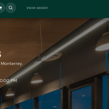
inicie sesión
s
n Monterrey.
 10:00 PM.